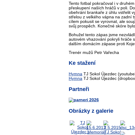
Tento fotbal pokračoval i v druhém
přeskupení naších hráčů v poli. D
obehrání brankaře z úhlu vstřelit
střelou z velkého vápna na zadní 
cílem pokusit se vyrovnat, ale sou
svůj prospěch. Konečné skóre bylo
Bohužel tento zápas jsme nezvládl
autovém vhazování pokryli hráče so
dalším domácím zápase proti Koje
Trenér mužů Petr Vařecha
Ke stažení
Hymna
TJ Sokol Újezdec (youtube
Hymna
TJ Sokol Újezdec (dropbox
Partneři
Obrázky z galerie