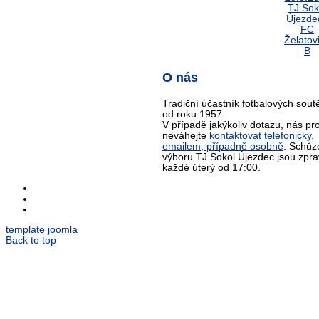
O nás
Tradiční účastník fotbalových sout
od roku 1957.
V případě jakýkoliv dotazu, nás pr
neváhejte
kontaktovat telefonicky,
emailem, případně osobně
. Schůz
výboru TJ Sokol Újezdec jsou zpra
každé úterý od 17:00.
template joomla
Back to top