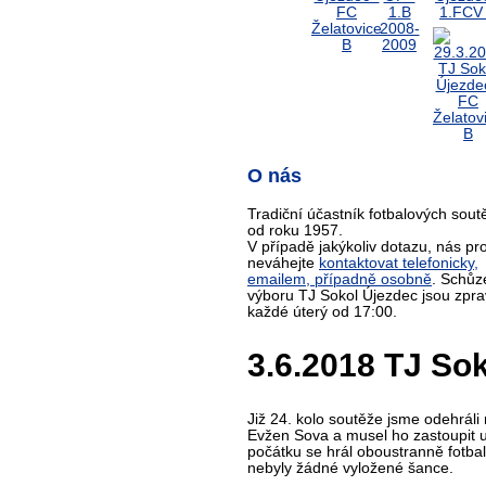
O nás
Tradiční účastník fotbalových sout
od roku 1957.
V případě jakýkoliv dotazu, nás pr
neváhejte
kontaktovat telefonicky,
emailem, případně osobně
. Schůz
výboru TJ Sokol Újezdec jsou zpra
každé úterý od 17:00.
3.6.2018 TJ Soko
Již 24. kolo soutěže jsme odehrál
Evžen Sova a musel ho zastoupit u
počátku se hrál oboustranně fotba
nebyly žádné vyložené šance.