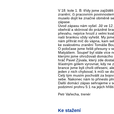
V 18. kole 1. B. třídy jsme zajíždě
zranění, či pracovním povinnostem
muselo dojít ke značné obměně sest
zápase.
Úvod zápasu nám vyšel. Již ve 12.
obehrál a skóroval do prázdné bran
převahu, nejvíce hrozil z velmi k
naší brankou vždy vyřešit. My jsme
nám přihrát míč do vápna, kam seb
ke svalovému zranění Tomáše Bouch
O poločase jsme řešili přesuny v 
Matyášem. Soupeř byl stále více neb
kterými jsme ohrožovali domácího 
hráč Pavel Zývala, který zde dosta
šťastným gólem vyrovnat, kdy ne zc
brance jsme byli chvíli otřeseni, 
jeden z nich chyboval, k míči se d
Celý tým musím pochválit za bojovn
sebe. Nakonec nám to přineslo pln
Další domácí zápas sehrajeme v so
podzimní prohru 5:1 na jejich hřišti
Petr Vařecha, trenér
Ke stažení