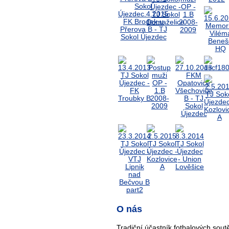
O nás
Tradiční účastník fotbalových sout