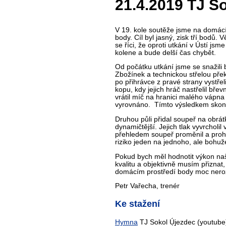
21.4.2019 TJ So
V 19. kole soutěže jsme na domácí 
body. Cíl byl jasný, zisk tří bodů.
se říci, že oproti utkání v Ústí j
kolene a bude delší čas chybět.
Od počátku utkání jsme se snažili 
Zbožínek a technickou střelou přek
po přihrávce z pravé strany vystře
kopu, kdy jejich hráč nastřelil bře
vrátil míč na hranici malého vápna
vyrovnáno. Tímto výsledkem skončil
Druhou půli přidal soupeř na obrátk
dynamičtější. Jejich tlak vyvrcholi
přehledem soupeř proměnil a prohrá
riziko jeden na jednoho, ale bohuž
Pokud bych měl hodnotit výkon naše
kvalitu a objektivně musím přiznat
domácím prostředí body moc neroz
Petr Vařecha, trenér
Ke stažení
Hymna
TJ Sokol Újezdec (youtube