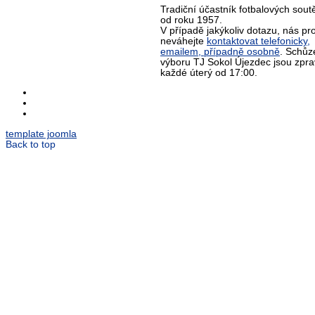
Tradiční účastník fotbalových sout
od roku 1957.
V případě jakýkoliv dotazu, nás pr
neváhejte
kontaktovat telefonicky,
emailem, případně osobně
. Schůz
výboru TJ Sokol Újezdec jsou zpra
každé úterý od 17:00.
template joomla
Back to top