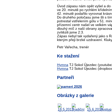
Úvod zápasu nám opět vyšel a do dv
ve 20. minutě po rychlém křídelním
42. minutě podařilo vyrovnat krásn
Do druhého poločasu jsme šli s tím,
potrestal vstřelením gólu v 51. mi
přízemní centr našel ve velkém váp
dlouhý míč z naší obrany zpracoval
zvítězili jsme 2:3.
Zápas nebyl tak vydařený jako s R
kterým přeji brzké uzdravení. Klu
Petr Vařecha, trenér
Ke stažení
Hymna
TJ Sokol Újezdec (youtube
Hymna
TJ Sokol Újezdec (dropbox
Partneři
Obrázky z galerie