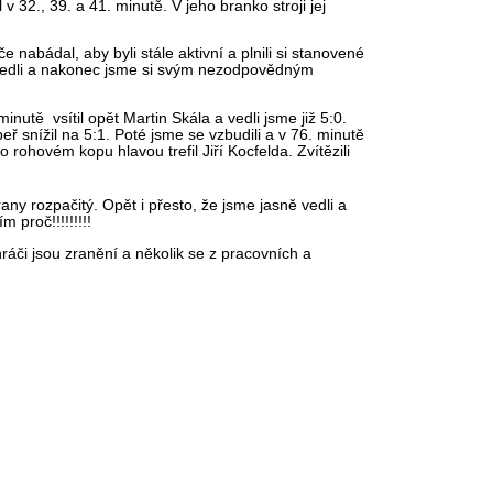
v 32., 39. a 41. minutě. V jeho branko stroji jej
 nabádal, aby byli stále aktivní a plnili si stanovené
ě vedli a nakonec jsme si svým nezodpovědným
inutě vsítil opět Martin Skála a vedli jsme již 5:0.
ř snížil na 5:1. Poté jsme se vzbudili a v 76. minutě
ohovém kopu hlavou trefil Jiří Kocfelda. Zvítězili
rany rozpačitý. Opět i přesto, že jsme jasně vedli a
 proč!!!!!!!!!
áči jsou zranění a několik se z pracovních a