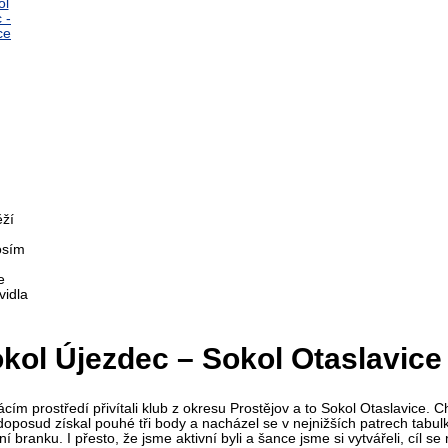
ěží
osím
e
vidla
ol Újezdec – Sokol Otaslavice 7 
cím prostředí přivítali klub z okresu Prostějov a to Sokol Otaslavice. 
 doposud získal pouhé tři body a nacházel se v nejnižších patrech tabul
 branku. I přesto, že jsme aktivní byli a šance jsme si vytvářeli, cíl se 