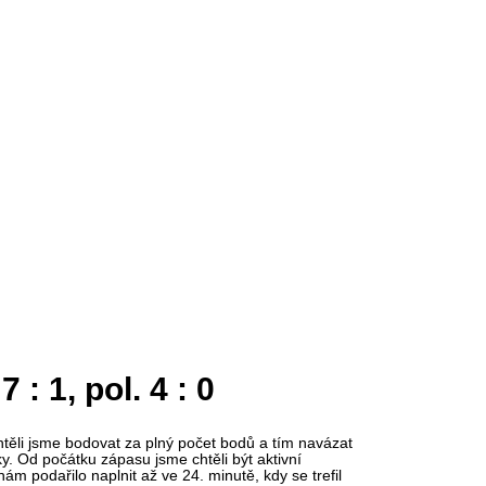
: 1, pol. 4 : 0
Chtěli jsme bodovat za plný počet bodů a tím navázat
ky. Od počátku zápasu jsme chtěli být aktivní
nám podařilo naplnit až ve 24. minutě, kdy se trefil