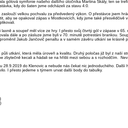
ala gólová symfonie našeho dalšího útočníka Martina Skály, ten se trefil 
stávka, kdy do šaten jsme odcházeli za stavu 4:0.
tě zaslouží velkou pochvalu za předvedený výkon. O přestávce jsem hráče
ustit, aby se opakoval zápas v Mostkovicích, kdy jsme také přesvědčiv
likovali.
laxně a soupeř měl více ze hry. I přesto svůj čtvrtý gól v zápase v 65. m
ala dále a po zásluze jsme byli v 70. minutě potrestáni brankou. Soupe
roměnil Jakub Jančovič penaltu a v samém závěru utkání se krásně po r
půli utkání, která měla úroveň a kvalitu. Druhý poločas již byl z naší st
e zbytečně kecali a hádali se na hřišti mezi sebou a s rozhodčím. Nevím
u 28.9.2019 do Klenovic a nebude nás čekat nic jednoduchého. Další hr
lo. I přesto jedeme s týmem urvat další body do tabulky.
)
)