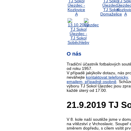
O nás
Tradiční účastník fotbalových sout
od roku 1957.
V případě jakýkoliv dotazu, nás pr
neváhejte
kontaktovat telefonicky,
emailem, případně osobně
. Schůz
výboru TJ Sokol Újezdec jsou zpra
každé úterý od 17:00.
21.9.2019 TJ Sok
V 8. kole naší soutěže jsme v domá
na vítězství z Vrchoslavic. Soupeř
směrem dopředu, s cílem vsítit první