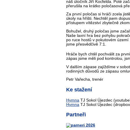
náš útočník Jiří Kocfelda. Poté zač
přerušila na krátko poločasová pře
Za první poločas si hráči zcela jis
úkoly na hřišti. Nechtěl jsem dop
přístupem vítězství zbytečně zkomp
Bohužel, druhý poločas jsme začali 
Naše laxní hra bez pohybu pokračov
po ruce hostů v pokutovém území p
jsme přesvědčivě 7:1.
Hráče bych chtěl pochválit za první 
zápas jsme měli pod kontrolou, jsm
V dalším zápase zajíždíme v sobot
rodinných důvodů ze zápasu omluvi
Petr Vařecha, trenér
Ke stažení
Hymna
TJ Sokol Újezdec (youtube
Hymna
TJ Sokol Újezdec (dropbox
Partneři