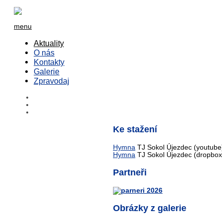
menu
Aktuality
O nás
Kontakty
Galerie
Zpravodaj
Ke stažení
Hymna
TJ Sokol Újezdec (youtube
Hymna
TJ Sokol Újezdec (dropbox
Partneři
Obrázky z galerie