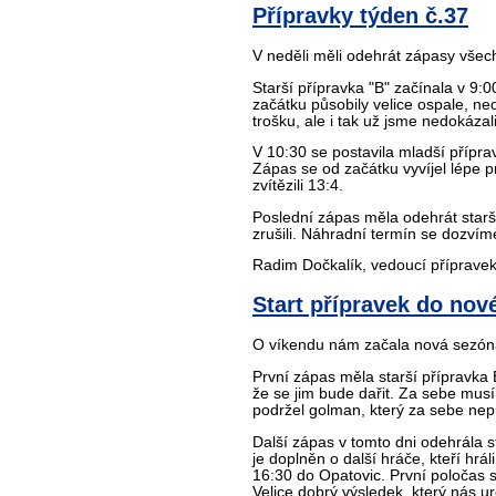
Přípravky týden č.37
V neděli měli odehrát zápasy všech
Starší přípravka "B" začínala v 9:
začátku působily velice ospale, ned
trošku, ale i tak už jsme nedokáza
V 10:30 se postavila mladší přípravk
Zápas se od začátku vyvíjel lépe p
zvítězili 13:4.
Poslední zápas měla odehrát starš
zrušili. Náhradní termín se dozvím
Radim Dočkalík, vedoucí příprave
Start přípravek do nov
O víkendu nám začala nová sezón
První zápas měla starší přípravka B
že se jim bude dařit. Za sebe musím
podržel golman, který za sebe nepus
Další zápas v tomto dni odehrála s
je doplněn o další hráče, kteří hrá
16:30 do Opatovic. První poločas s
Velice dobrý výsledek, který nás u