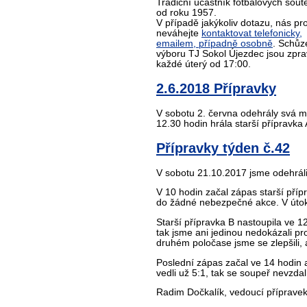
Tradiční účastník fotbalových sout
od roku 1957.
V případě jakýkoliv dotazu, nás pr
neváhejte
kontaktovat telefonicky,
emailem, případně osobně
. Schůz
výboru TJ Sokol Újezdec jsou zpra
každé úterý od 17:00.
2.6.2018 Přípravky
V sobotu 2. června odehrály svá mi
12.30 hodin hrála starší přípravka 
Přípravky týden č.42
V sobotu 21.10.2017 jsme odehráli
V 10 hodin začal zápas starší pří
do žádné nebezpečné akce. V útoku 
Starší přípravka B nastoupila ve 1
tak jsme ani jedinou nedokázali pr
druhém poločase jsme se zlepšili, 
Poslední zápas začal ve 14 hodin a
vedli už 5:1, tak se soupeř nevzdal
Radim Dočkalík, vedoucí příprave