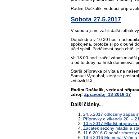
Radim Dočkalík, vedoucí příprave
Sobota 27.5.2017
V sobotu jsme zažili další fotbalov
Dopoledne v 10:30 hod. nastoupila
spokojená, protože si po dlouhé do
účel splnil. Poděkovat bych chtěl j
Ve 13:00 hod. začal zápas mladší p
a od té doby na hřišti dominovali p
Starší přípravka přivítala na naše
Samuel Vyroubal, který se postara
zvítězili 8:3.
Radim Dočkalík, vedoucí přípra
zdroj:
Zpravodaj_13-2016-17
Další články...
24.5.2017 odložený zápas st
Přípravky o víkendu 20. – 2
10.5.2017 Mladší přípravka 
Začátek sezóny mladší a sta
11.6.2016 O pohár starosty
18.6.2016 Memoriál Viléma