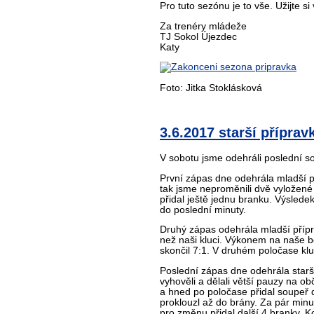
Pro tuto sezónu je to vše. Užijte s
Za trenéry mládeže
TJ Sokol Újezdec
Katy
Foto: Jitka Stoklásková
3.6.2017 starší příprav
V sobotu jsme odehráli poslední so
První zápas dne odehrála mladší pří
tak jsme neproměnili dvě vyložené
přidal ještě jednu branku. Výsled
do poslední minuty.
Druhý zápas odehrála mladší přípra
než naši kluci. Výkonem na naše bor
skončil 7:1. V druhém poločase klu
Poslední zápas dne odehrála starší
vyhověli a dělali větší pauzy na ob
a hned po poločase přidal soupeř d
proklouzl až do brány. Za pár minu
pro změnu přidal další 4 branky. K