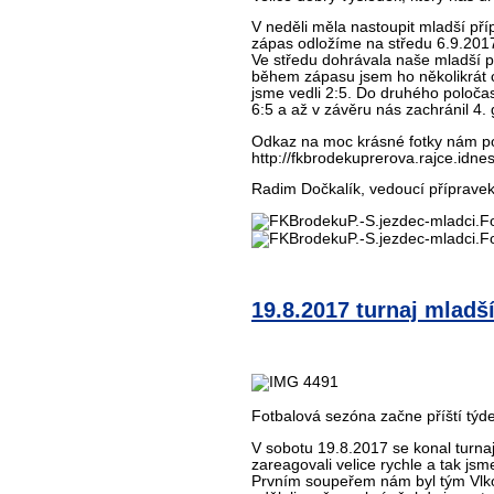
V neděli měla nastoupit mladší př
zápas odložíme na středu 6.9.201
Ve středu dohrávala naše mladší př
během zápasu jsem ho několikrát ch
jsme vedli 2:5. Do druhého poločasu
6:5 a až v závěru nás zachránil 4.
Odkaz na moc krásné fotky nám pos
http://fkbrodekuprerova.rajce.idn
Radim Dočkalík, vedoucí příprave
19.8.2017 turnaj mladš
Fotbalová sezóna začne příští týd
V sobotu 19.8.2017 se konal turnaj
zareagovali velice rychle a tak jsme 
Prvním soupeřem nám byl tým Vlkoš