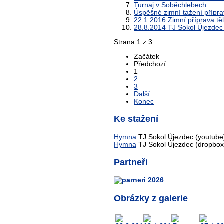
Turnaj v Soběchlebech
Úspěšné zimní tažení přípra
22.1.2016 Zimní příprava tě
28.8.2014 TJ Sokol Újezdec 
Strana 1 z 3
Začátek
Předchozí
1
2
3
Další
Konec
Ke stažení
Hymna
TJ Sokol Újezdec (youtube
Hymna
TJ Sokol Újezdec (dropbox
Partneři
Obrázky z galerie