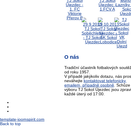
O nás
Tradiční účastník fotbalových soutěž
od roku 1957.
V případě jakýkoliv dotazu, nás pro
neváhejte
kontaktovat telefonicky,
emailem, případně osobně
. Schůze
výboru TJ Sokol Újezdec jsou zprav
každé úterý od 17:00.
template-joomspirit.com
Back to top