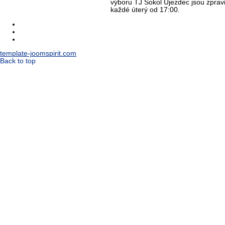
výboru TJ Sokol Újezdec jsou zprav
každé úterý od 17:00.
template-joomspirit.com
Back to top