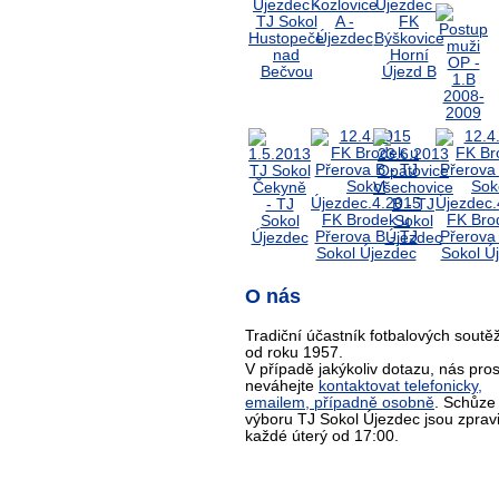
O nás
Tradiční účastník fotbalových soutěž
od roku 1957.
V případě jakýkoliv dotazu, nás pro
neváhejte
kontaktovat telefonicky,
emailem, případně osobně
. Schůze
výboru TJ Sokol Újezdec jsou zprav
každé úterý od 17:00.