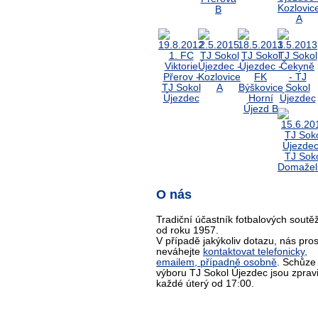
O nás
Tradiční účastník fotbalových soutěž
od roku 1957.
V případě jakýkoliv dotazu, nás pro
neváhejte
kontaktovat telefonicky,
emailem, případně osobně
. Schůze
výboru TJ Sokol Újezdec jsou zprav
každé úterý od 17:00.