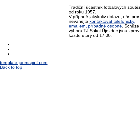
Tradiční účastník fotbalových soutěž
od roku 1957.
V případě jakýkoliv dotazu, nás pro
neváhejte
kontaktovat telefonicky,
emailem, případně osobně
. Schůze
výboru TJ Sokol Újezdec jsou zprav
každé úterý od 17:00.
template-joomspirit.com
Back to top