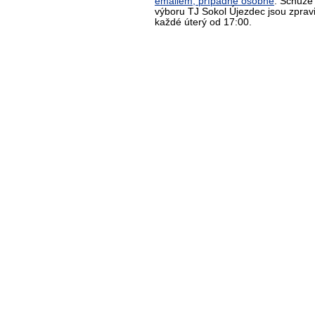
emailem, případně osobně
. Schůze
výboru TJ Sokol Újezdec jsou zprav
každé úterý od 17:00.