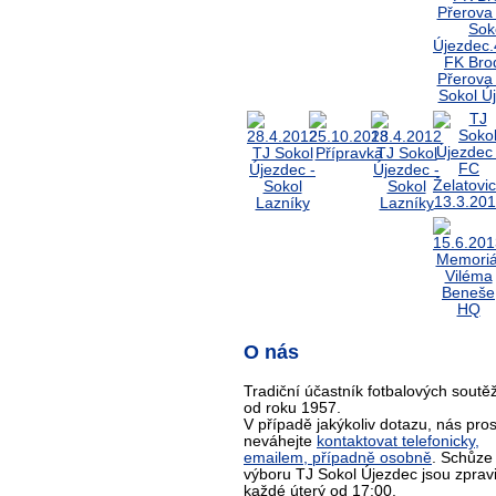
O nás
Tradiční účastník fotbalových soutěž
od roku 1957.
V případě jakýkoliv dotazu, nás pro
neváhejte
kontaktovat telefonicky,
emailem, případně osobně
. Schůze
výboru TJ Sokol Újezdec jsou zprav
každé úterý od 17:00.