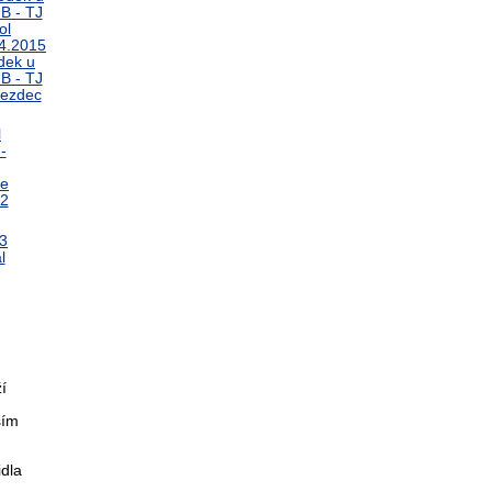
í
sím
idla