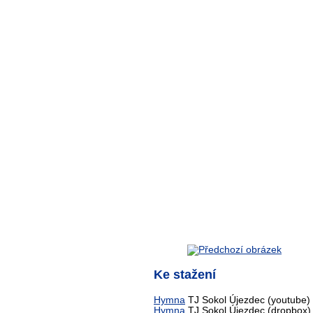
Ke stažení
Hymna
TJ Sokol Újezdec (youtube)
Hymna
TJ Sokol Újezdec (dropbox)