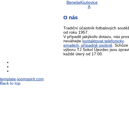
O nás
Tradiční účastník fotbalových soutěž
od roku 1957.
V případě jakýkoliv dotazu, nás pro
neváhejte
kontaktovat telefonicky,
emailem, případně osobně
. Schůze
výboru TJ Sokol Újezdec jsou zprav
každé úterý od 17:00.
template-joomspirit.com
Back to top