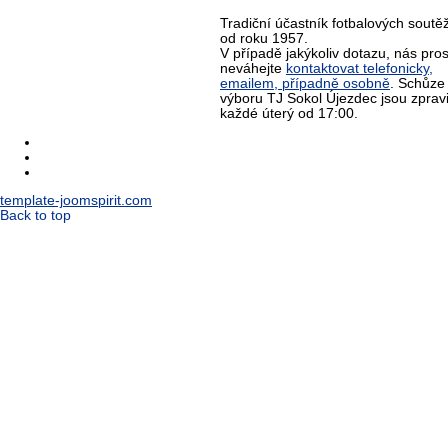
Tradiční účastník fotbalových soutěž
od roku 1957.
V případě jakýkoliv dotazu, nás pro
neváhejte
kontaktovat telefonicky,
emailem, případně osobně
. Schůze
výboru TJ Sokol Újezdec jsou zprav
každé úterý od 17:00.
template-joomspirit.com
Back to top