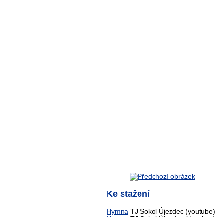
Ke stažení
Hymna
TJ Sokol Újezdec (youtube)