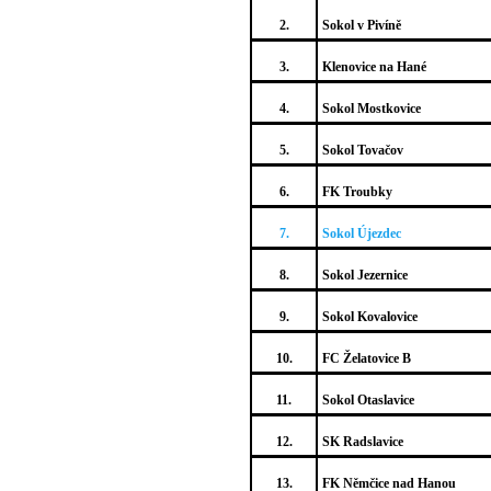
2.
Sokol v Pivíně
3.
Klenovice na Hané
4.
Sokol Mostkovice
5.
Sokol Tovačov
6.
FK Troubky
7.
Sokol Újezdec
8.
Sokol Jezernice
9.
Sokol Kovalovice
10.
FC Želatovice B
11.
Sokol Otaslavice
12.
SK Radslavice
13.
FK Němčice nad Hanou