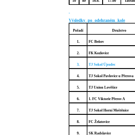
10
ne
16.6.
17.00
Tatran
Výsledky po odehraném kole
Pořadí
Družstvo
1.
FC Beňov
2.
FK Kozlovice
3.
TJ Sokol Újezdec
4.
TJ Sokol Pavlovice u Přerova
5.
TJ Union Lověšice
6.
1. FC Viktorie Přerov A
7.
TJ Sokol Horní Moštěnice
8.
FC Želatovice
9.
SK Radslavice