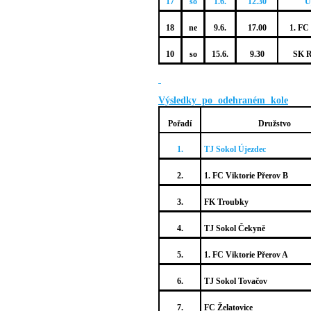
17
so
1.6.
12.30
Ú
18
ne
9.6.
17.00
1. FC
10
so
15.6.
9.30
SK R
Výsledky po odehraném kole
Pořadí
Družstvo
1.
TJ Sokol Újezdec
2.
1. FC Viktorie Přerov B
3.
FK Troubky
4.
TJ Sokol Čekyně
5.
1. FC Viktorie Přerov A
6.
TJ Sokol Tovačov
7.
FC Želatovice