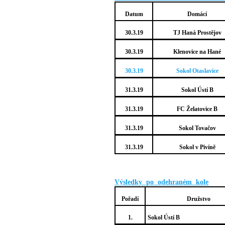
Datum
Domácí
30.3.19
TJ Haná Prostějov
30.3.19
Klenovice na Hané
30.3.19
Sokol Otaslavice
31.3.19
Sokol Ústí B
31.3.19
FC Želatovice B
31.3.19
Sokol Tovačov
31.3.19
Sokol v Pivíně
Výsledky po odehraném kole
Pořadí
Družstvo
1.
Sokol Ústí B