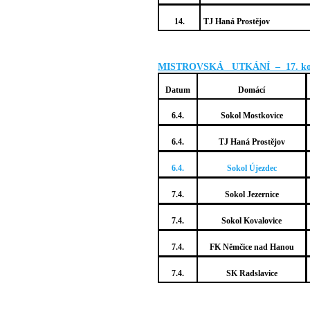
14.
TJ Haná Prostějov
MISTROVSKÁ UTKÁNÍ – 17. k
Datum
Domácí
6.4.
Sokol Mostkovice
6.4.
TJ Haná Prostějov
6.4.
Sokol Újezdec
7.4.
Sokol Jezernice
7.4.
Sokol Kovalovice
7.4.
FK Němčice nad Hanou
7.4.
SK Radslavice