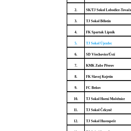
2.
SK/TJ Sokol Lobodice-Tovač
3.
TJ Sokol Bělotín
4.
FK Spartak Lipník
5.
TJ Sokol Újezdec
6.
SD Všechovice/Ústí
7.
KMK Zubr Přerov
8.
FK Slavoj Kojetín
9.
FC Beňov
10.
TJ Sokol Horní Moštěnice
11.
TJ Sokol Čekyně
12.
TJ Sokol Hustopeče