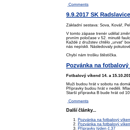
Comments
9.9.2017 SK Radslavice 
Základní sestava: Sova, Kovář, Pel
V tomto zápase trenér udělal změn
prvním poločase v 52. minutě faul
Každé z družstev chtělo „urvat“ bo
nás nepískli. Následovaly pokutové
Chybí nám trošku štěstíčka.
Pozvánka na fotbalový 
Fotbalový víkend 14. a 15.10.20
Muži budou hrát v sobotu na domác
Přípravky budou hrát v neděli. Mla
Starší přípravka B bude hrát od 1
Comments
Další články...
Pozvánka na fotbalový víken
Pozvánka na fotbalový víken
Přípravky týden č.37