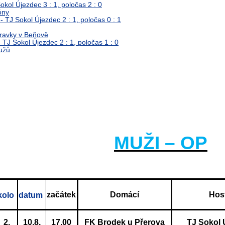
kol Újezdec 3 : 1, poločas 2 : 0
óny
 TJ Sokol Újezdec 2 : 1, poločas 0 : 1
pravky v Beňově
TJ Sokol Újezdec 2 : 1, poločas 1 : 0
užů
MUŽI – OP
začátek
Domácí
Hos
kolo
datum
2.
10.8.
17.00
FK Brodek u Přerova
TJ Sokol 