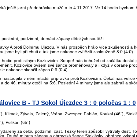
eká ještě jarní předehrávka mužů a to 4.11.2017. Ve 14 hodin bychom h
 poslední, podzimní, domácí zápasy dětských soutěží.
pravky A proti Dolnímu Újezdu. V náš prospěch hrálo více zkušeností a
jsme byli při chuti a tak jsme nakonec zvítězili zaslouženě 8:0 (4:0).
2 hodin proti silným Kozlovicím. Soupeř nás bohužel od začátku dostal p
oměnit. Kozlovice ovšem své šance proměňovaly a i když v obraně propa
ale nakonec skončil zápas 0:6 (0:4).
 nastoupila v něm mladší přípravka proti Kozlovicím. Čekal nás velice 
 a do 46. minuty otočil na 5:6. Poslední 4 minuty jsme ale zabrali a skór
k
lovice B - TJ Sokol Újezdec 3 : 0 poločas 1 : 0
), Klimek, Zývala, Zelený, Vrána, Zwesper, Fabián, Koukal (46´), Stokl
), Pelikán (65´)
dařený za celou podzimní část. Těžký terén způsobil vytrvalý déšť. To
 áčka. Druhá minuta zápasu a obrovská šance Stoklásky, obránce vykopl