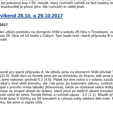
zní byl pokutový kop v 50. minutě, který rozhodčí nařídili za faul naše
brankoviště je přece jeho. Ale rozhodčí to viděli jinak.
víkend 28.10. a 29.10.2017
.2017
cí utkání podzimu na domácím hřišti v sobotu 28.října s Troubkami, za
tu 28. října od 10 hodin v Čekyni. Tam bude hrát i starší přípravka B od
hodin.
lavně pro starší přípravku A. Ve středu jsme na domácím hřišti přivítal
:0 (11:0). Další den ve čtvrtek jsme jeli na dohrávku do Hranic, kde jsm
jsme nakonec prohráli 5:2 (4:0). Pátek byl den volna a v sobotu začala 
kal o dost větší převahu, ale i tak jsme, po bojovném výkonu, zvítězili
upeř z prvního místa tabulky (Křenovice), takže se očekával velice těž
čase se soupeř dostal do vedení, které jsme po dalších deseti minutác
utě opřel do střely Tomáš Roháč a rozhodl zápas - 3:2 (1:1). Mladší pří
ráli jsme 4 čtvrtiny po 20 minutách a i přesto měly některé děti málo
ka, tak jsme si zápas užily.
k