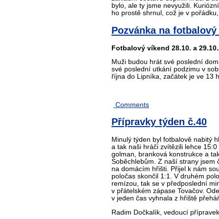
bylo, ale ty jsme nevyužili. Kurió
ho prostě shrnul, což je v pořádku, 
Pozvánka na fotbalový 
Fotbalový víkend 28.10. a 29.10
Muži budou hrát své poslední domá
své poslední utkání podzimu v sobo
října do Lipníka, začátek je ve 13 
Comments
Přípravky týden č.40
Minulý týden byl fotbalově nabitý h
a tak naši hráči zvítězili lehce 15
golman, branková konstrukce a tak 
Soběchlebům. Z naší strany jsem če
na domácím hřišti. Přijel k nám so
poločas skončil 1:1. V druhém polo
remízou, tak se v předposlední min
v přátelském zápase Tovačov. Odeh
v jeden čas vyhnala z hřiště přeháň
Radim Dočkalík, vedoucí příprave