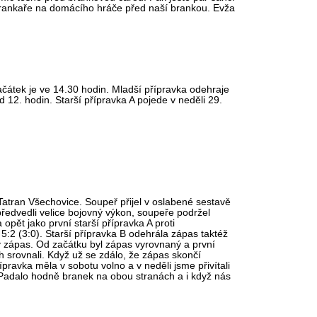
ho brankaře na domácího hráče před naší brankou. Evža
čátek je ve 14.30 hodin. Mladší přípravka odehraje
 12. hodin. Starší přípravka A pojede v neděli 29.
i Tatran Všechovice. Soupeř přijel v oslabené sestavě
e předvedli velice bojovný výkon, soupeře podržel
opět jako první starší přípravka A proti
 5:2 (3:0). Starší přípravka B odehrála zápas taktéž
ký zápas. Od začátku byl zápas vyrovnaný a první
h srovnali. Když už se zdálo, že zápas skončí
pravka měla v sobotu volno a v neděli jsme přivítali
. Padalo hodně branek na obou stranách a i když nás