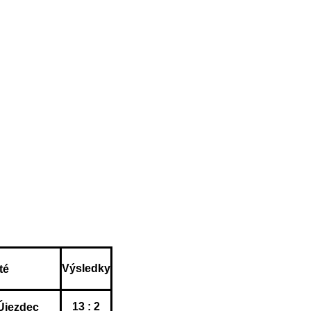
Výsledky
té
13 : 2
Újezdec