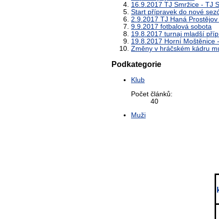
16.9.2017 TJ Smržice - TJ So
Start přípravek do nové sez
2.9.2017 TJ Haná Prostějov -
9.9.2017 fotbalová sobota
19.8.2017 turnaj mladší pří
19.8.2017 Horní Moštěnice - 
Změny v hráčském kádru m
Podkategorie
Klub
Počet článků:
40
Muži