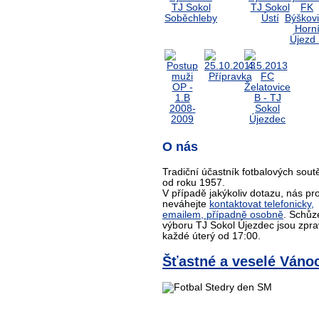
O nás
Tradiční účastník fotbalových sout
od roku 1957.
V případě jakýkoliv dotazu, nás pr
neváhejte
kontaktovat telefonicky,
emailem, případně osobně
. Schůz
výboru TJ Sokol Újezdec jsou zpra
každé úterý od 17:00.
Šťastné a veselé Váno