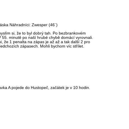
kláska Náhradníci: Zwesper (46´)
yslím si, že to byl dobrý tah. Po bezbrankovém
V 55. minutě po naší hrubé chybě domácí vyrovnali.
, že 1 penalta na zápas je až až a tak další 2 pro
předchozích zápasech. Mohli bychom víc střílet.
ravka A pojede do Hustopeč, začátek je v 10 hodin.