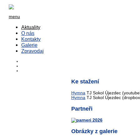
menu
Aktuality
O nás
Kontakty
Galerie
Zpravodaj
Ke stažení
Hymna
TJ Sokol Újezdec (youtube
Hymna
TJ Sokol Újezdec (dropbox
Partneři
Obrázky z galerie