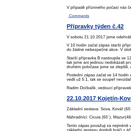
V případě příznivého počasí nás č
Comments
Přípravky týden č.42
V sobotu 21.10.2017 jsme odehráli
V 10 hodin začal zápas starší pří
do žádné nebezpečné akce. V útoku 
Starší přípravka B nastoupila ve 1
tak jsme ani jedinou nedokázali pr
druhém poločase jsme se zlepšili, 
Poslední zápas začal ve 14 hodin a
vedli už 5:1, tak se soupeř nevzdal
Radim Dočkalík, vedoucí příprave
22.10.2017 Kojetín-Ková
Základní sestava: Sova, Kovář (65´
Náhradníci: Cicuia (65´), Mazur(46´
Tento zápas považuji za nejméně vy
základní sestavu doplnili hráči z