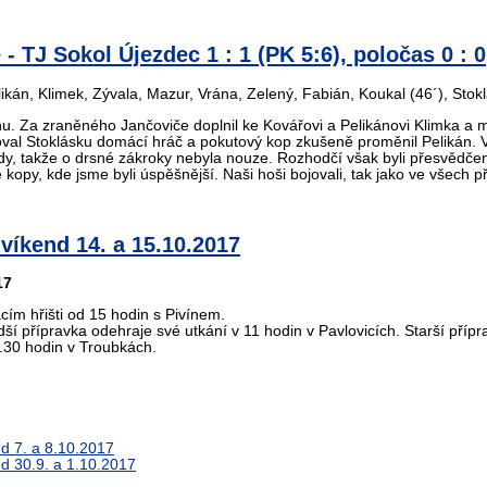
- TJ Sokol Újezdec 1 : 1 (PK 5:6), poločas 0 : 0
ikán, Klimek, Zývala, Mazur, Vrána, Zelený, Fabián, Koukal (46´), Sto
u. Za zraněného Jančoviče doplnil ke Kovářovi a Pelikánovi Klimka a m
oval Stoklásku domácí hráč a pokutový kop zkušeně proměnil Pelikán. 
dy, takže o drsné zákroky nebyla nouze. Rozhodčí však byli přesvědčeni
 kopy, kde jsme byli úspěšnější. Naši hoši bojovali, tak jako ve všech 
víkend 14. a 15.10.2017
17
ím hřišti od 15 hodin s Pivínem.
dší přípravka odehraje své utkání v 11 hodin v Pavlovicích. Starší příp
0.30 hodin v Troubkách.
d 7. a 8.10.2017
d 30.9. a 1.10.2017