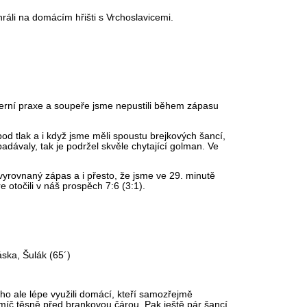
ráli na domácím hřišti s Vrchoslavicemi.
 herní praxe a soupeře jsme nepustili během zápasu
od tlak a i když jsme měli spoustu brejkových šancí,
dávaly, tak je podržel skvěle chytající golman. Ve
vyrovnaný zápas a i přesto, že jsme ve 29. minutě
e otočili v náš prospěch 7:6 (3:1).
áska, Šulák (65´)
ho ale lépe využili domácí, kteří samozřejmě
 míč těsně před brankovou čárou. Pak ještě pár šancí